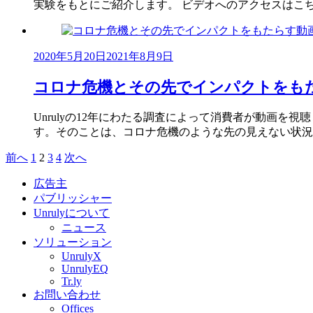
実験をもとにご紹介します。 ビデオへのアクセスはこ
2020年5月20日
2021年8月9日
コロナ危機とその先でインパクトをも
Unrulyの12年にわたる調査によって消費者が動画
す。そのことは、コロナ危機のような先の見えない状況
Posts
前へ
1
2
3
4
次へ
pagination
広告主
パブリッシャー
Unrulyについて
ニュース
ソリューション
UnrulyX
UnrulyEQ
Tr.ly
お問い合わせ
Offices