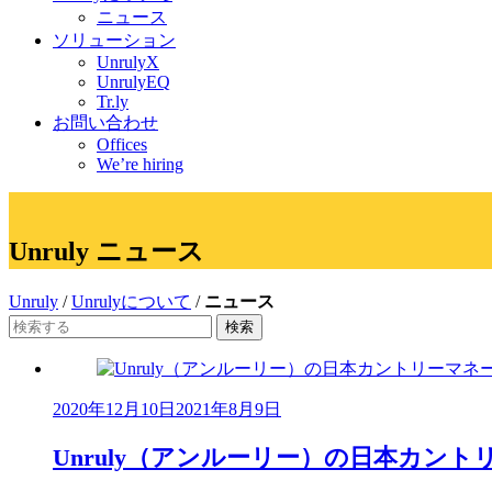
ニュース
ソリューション
UnrulyX
UnrulyEQ
Tr.ly
お問い合わせ
Offices
We’re hiring
Unruly ニュース
Unruly
/
Unrulyについて
/
ニュース
検
索:
2020年12月10日
2021年8月9日
Unruly（アンルーリー）の日本カン